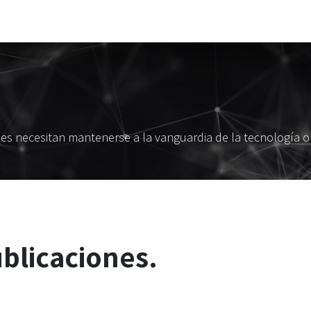
Industrias
Ecosistema
Signals
Carreras
Consulta estratégica in
nes necesitan mantenerse a la vanguardia de la tecnología op
blicaciones.