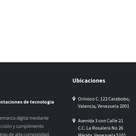
Ubicaciones
Orinoco C. 122 Carabobo,
entaciones de tecnologia
Valencia, Venezuela 2001
ernanza digital mediante
Avenida 3 con Calle 21
ecisión y cumplimiento
C.C. La Rosalera No 26
trias de alta complejidad.
Mérida, Venezuela 5101