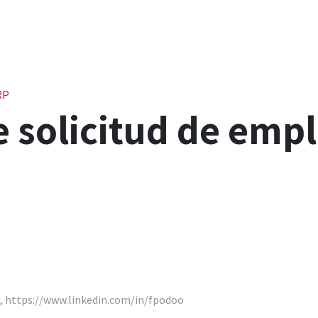
Industrias
Ecosistema
Signals
Carreras
Consulta estratégica in
RP
 solicitud de emp