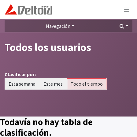
Ir al contenido
Navegación
Todos los usuarios
Clasificar por:
Esta semana
Este mes
Todo el tiempo
Todavía no hay tabla de
clasificación.