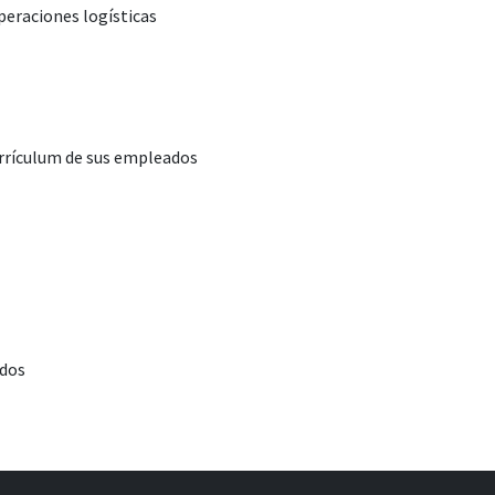
peraciones logísticas
urrículum de sus empleados
ados