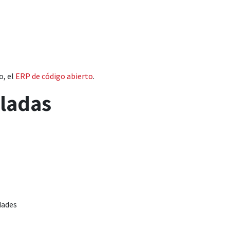
Industrias
Ecosistema
Signals
Carreras
Consulta estratégica in
o, el
ERP de código abierto
.
aladas
dades